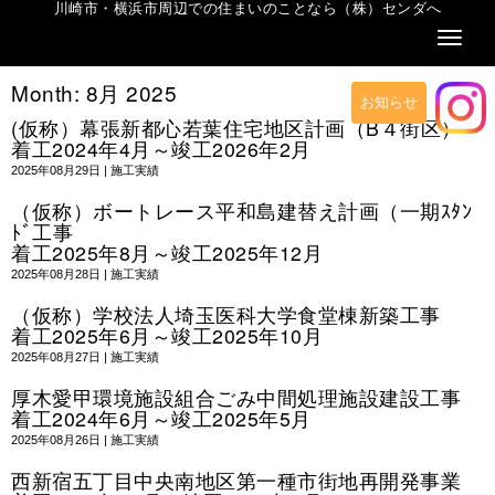
川崎市・横浜市周辺での住まいのことなら（株）センダへ
Naviga
Month:
8月 2025
お知らせ
(仮称）幕張新都心若葉住宅地区計画（B４街区）
着工2024年4月～竣工2026年2月
2025年08月29日
|
施工実績
（仮称）ボートレース平和島建替え計画（一期ｽﾀﾝ
ﾄﾞ工事
着工2025年8月～竣工2025年12月
2025年08月28日
|
施工実績
（仮称）学校法人埼玉医科大学食堂棟新築工事
着工2025年6月～竣工2025年10月
2025年08月27日
|
施工実績
厚木愛甲環境施設組合ごみ中間処理施設建設工事
着工2024年6月～竣工2025年5月
2025年08月26日
|
施工実績
西新宿五丁目中央南地区第一種市街地再開発事業