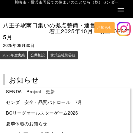
川崎市・横浜市周辺での住まいのことなら（株）センダへ
Naviga
八王子駅南口集いの拠点整備・運営事業
お知らせ
着工2025年10月～竣工2026年
5月
2025年08月30日
2026年度実績
公共施設
株式会社熊谷組
お知らせ
SENDA Project 更新
センダ 安全・品質パトロール 7月
BCリーグオールスターゲーム2026
夏季休暇のお知らせ