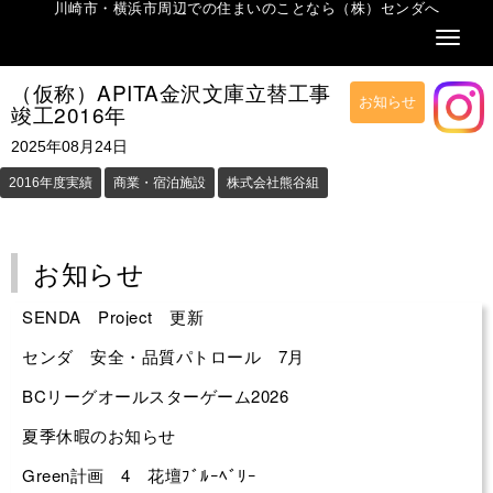
川崎市・横浜市周辺での住まいのことなら（株）センダへ
Naviga
（仮称）APITA金沢文庫立替工事
お知らせ
竣工2016年
2025年08月24日
2016年度実績
商業・宿泊施設
株式会社熊谷組
お知らせ
SENDA Project 更新
センダ 安全・品質パトロール 7月
BCリーグオールスターゲーム2026
夏季休暇のお知らせ
Green計画 4 花壇ﾌﾞﾙｰﾍﾞﾘｰ