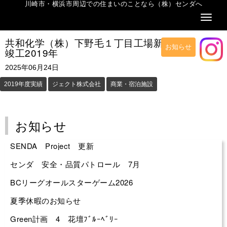
川崎市・横浜市周辺での住まいのことなら（株）センダへ
Naviga
共和化学（株）下野毛１丁目工場新築工事
お知らせ
竣工2019年
2025年06月24日
2019年度実績
ジェクト株式会社
商業・宿泊施設
お知らせ
SENDA Project 更新
センダ 安全・品質パトロール 7月
BCリーグオールスターゲーム2026
夏季休暇のお知らせ
Green計画 4 花壇ﾌﾞﾙｰﾍﾞﾘｰ