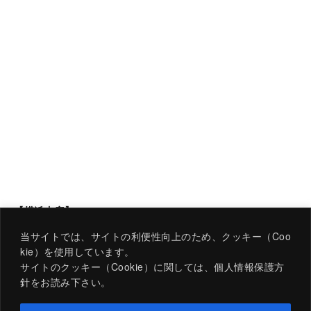
【横浜支店】
神奈川県横浜市鶴見区江崎町6-28
当サイトでは、サイトの利便性向上のため、クッキー（Coo
TEL:045-586-3111
kie）を使用しています。
サイトのクッキー（Cookie）に関しては、個人情報保護方
針をお読み下さい。