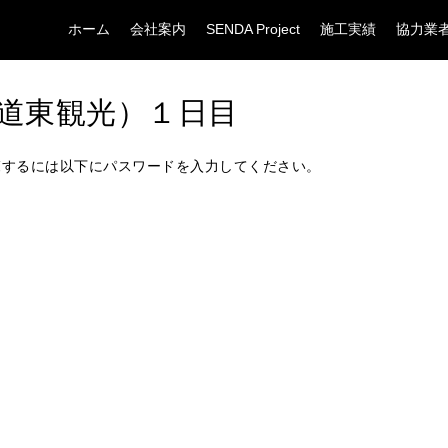
ホーム
会社案内
SENDA Project
施工実績
協力業
（道東観光）１日目
覧するには以下にパスワードを入力してください。